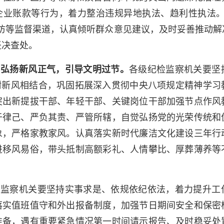
企业账款等行为，着力整治违规异地执法、趋利性执法。
信访等监督渠道，认真倾听群众意见建议，及时妥善推动解
坚决查处。
扬新风正气，引导文明过节。
各级纪检监察机关要坚
”树新风相结合，巩固拓展深入贯彻中央八项规定精神学习
突出新提拔干部、年轻干部、关键岗位干部加强节点作风
于律己、严负其责、严管所辖，自觉弘扬党的光荣传统和
象，严格家教家风。认真落实新时代廉洁文化建设三年行
进移风易俗，带头抵制高额彩礼、人情攀比、厚葬薄养等
。
察机关要坚持实事求是、依规依纪依法，着力提升工
落实值班值守和外出报备制度，加强节日期间安全和保密
准备，遇有重要紧急情况第一时间请示报告、及时稳妥处