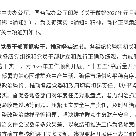
央办公厅、国务院办公厅印发《关于做好2026年元旦
简称《通知》）。为贯彻落实《通知》精神，强化正风肃
有关事项通知如下。
促党员干部真抓实干，推动务实过节。
各级纪检监察机关
动各级党组织和党员干部树立和践行正确政绩观，力戒
干实干，为2026年工作顺利开展、“十五五”高质量
》部署的关心困难群众生产生活、确保市场供应平稳有序
政治监督，推动各级党委和政府切实担起责任，以“节点
落实。督促各地各部门对年度任务对账盘点，着力纠治抓
搞验收走过场等问题。压紧压实安全生产责任，及时纠治
、整改整治做样子等问题，坚决维护群众生命财产安全。
纠治文件会议数量多效果差、以总结和推进工作为名随意
督查检查考核和调研过多过频、违规变相开展评比表彰和