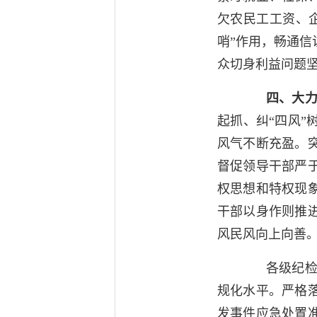
欠农民工工资、
哨”作用，畅通
众切身利益问题
四、大力弘
起抓、纠“四风
风气不断充盈。
督促领导干部严
权思想和特权现
干部以身作则推
风民风向上向善
各级纪检监
规化水平。严格
发事件应急处置