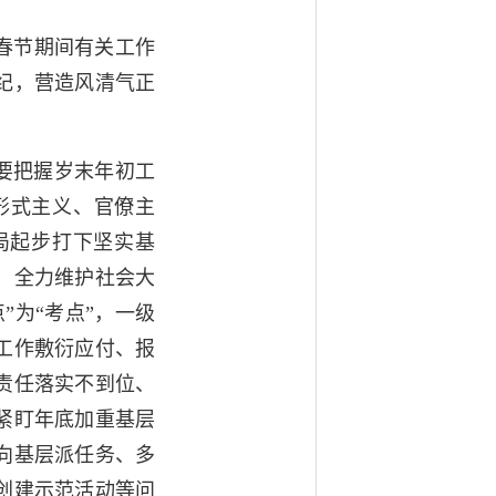
春节期间有关工作
纪，营造风清气正
要把握岁末年初工
形式主义、官僚主
开局起步打下坚实基
、全力维护社会大
”为“考点”，一级
工作敷衍应付、报
责任落实不到位、
紧盯年底加重基层
向基层派任务、多
创建示范活动等问