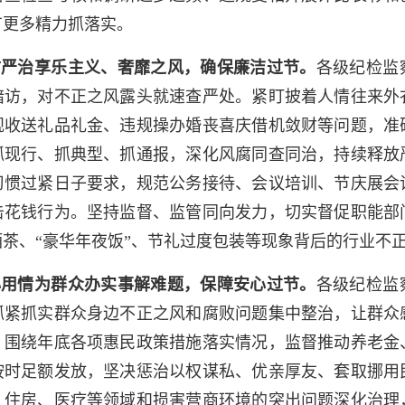
有更多精力抓落实。
严治享乐主义、奢靡之风，确保廉洁过节。
各级纪检监
暗访，对不正之风露头就速查严处。紧盯披着人情往来外
规收送礼品礼金、违规操办婚丧喜庆借机敛财等问题，准
抓现行、抓典型、抓通报，深化风腐同查同治，持续释放
习惯过紧日子要求，规范公务接待、会议培训、节庆展会
击花钱行为。坚持监督、监管同向发力，切实督促职能部
茶、“豪华年夜饭”、节礼过度包装等现象背后的行业不
情为群众办实事解难题，保障安心过节。
各级纪检监
抓紧抓实群众身边不正之风和腐败问题集中整治，让群众
。围绕年底各项惠民政策措施落实情况，监督推动养老金
按时足额发放，坚决惩治以权谋私、优亲厚友、套取挪用
、住房、医疗等领域和损害营商环境的突出问题深化治理