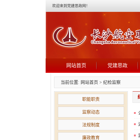
欢迎来到党建思政网！
网站首页
党建思政
当前位置:
网站首页
>
纪检监察
职能职责
监察动态
法规制度
廉政教育