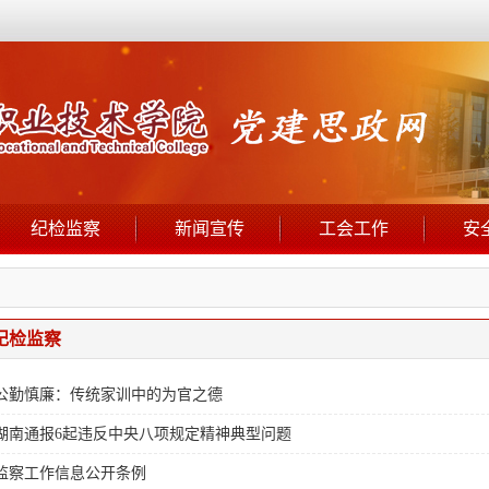
纪检监察
新闻宣传
工会工作
安
纪检监察
公勤慎廉：传统家训中的为官之德
湖南通报6起违反中央八项规定精神典型问题
监察工作信息公开条例