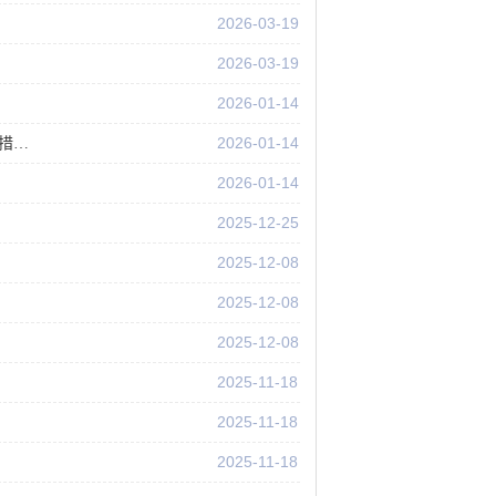
2026-03-19
2026-03-19
2026-01-14
2026-01-14
措…
2026-01-14
2025-12-25
2025-12-08
2025-12-08
2025-12-08
2025-11-18
2025-11-18
2025-11-18