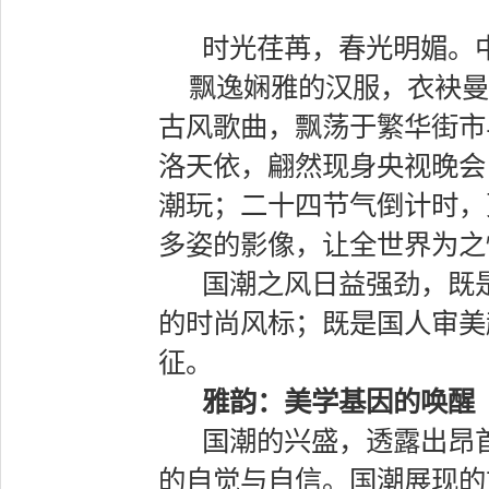
时光荏苒，春光明媚。
飘逸娴雅的汉服，衣袂曼
古风歌曲，飘荡于繁华街市
洛天依，翩然现身央视晚会
潮玩；二十四节气倒计时，
多姿的影像，让全世界为之
国潮之风日益强劲，既
的时尚风标；既是国人审美
征。
雅韵：美学基因的唤醒
国潮的兴盛，透露出昂
的自觉与自信。国潮展现的