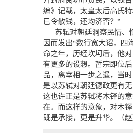
开封府阅坊市贫民，以钱百
编》记载，太皇太后高氏特
已令散钱，还均济否？”
苏轼对朝廷洞察民情、
因而发出“数行宽大诏，四
命之年，历经坎坷后，他对
有更多的设想。哲宗即位后
品，离宰相一步之遥，当时
是以苏轼对朝廷德政更有无
这也许正是苏轼将木铎的意
在。而这样的意象，对木铎
既是承接，更是升华。（赵