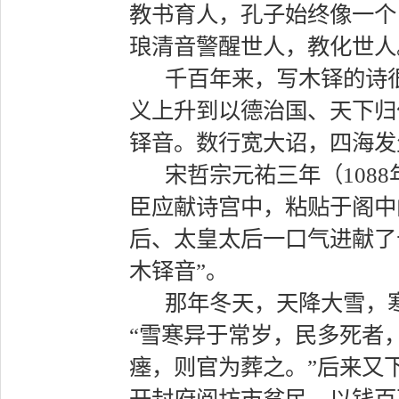
教书育人，孔子始终像一个
琅清音警醒世人，教化世人
千百年来，写木铎的诗
义上升到以德治国、天下归
铎音。数行宽大诏，四海发
宋哲宗元祐三年（108
臣应献诗宫中，粘贴于阁中
后、太皇太后一口气进献了
木铎音”。
那年冬天，天降大雪，
“雪寒异于常岁，民多死者
瘗，则官为葬之。”后来又