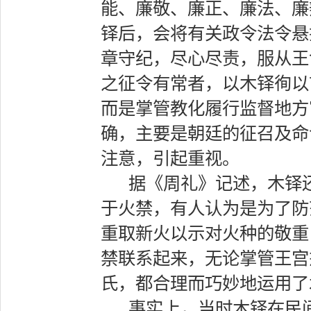
能、廉敬、廉正、廉法、廉
铎后，会将有关政令法令悬
章守纪，尽心尽责，服从王
之征令有常者，以木铎徇以
而是掌管教化履行监督地方
确，主要是朝廷的征召及命
注意，引起重视。
据《周礼》记述，木铎
于火禁，有人认为是为了防
重取新火以示对火种的敬重
禁联系起来，无论掌管王宫
氏，都合理而巧妙地运用了
事实上，当时木铎在民间