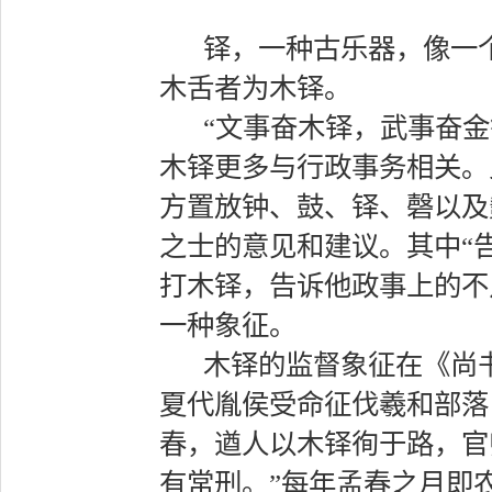
铎，一种古乐器，像一
木舌者为木铎。
“文事奋木铎，武事奋金
木铎更多与行政事务相关。
方置放钟、鼓、铎、磬以及
之士的意见和建议。其中“
打木铎，告诉他政事上的不
一种象征。
木铎的监督象征在《尚书
夏代胤侯受命征伐羲和部落
春，遒人以木铎徇于路，官
有常刑。”每年孟春之月即