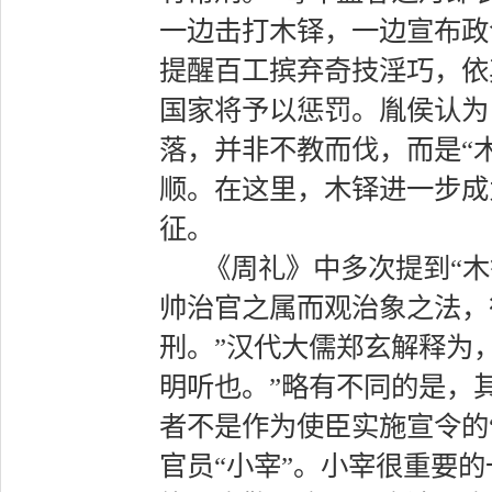
一边击打木铎，一边宣布政
提醒百工摈弃奇技淫巧，依
国家将予以惩罚。胤侯认为
落，并非不教而伐，而是“
顺。在这里，木铎进一步成
征。
《周礼》中多次提到“木铎
帅治官之属而观治象之法，
刑。”汉代大儒郑玄解释为
明听也。”略有不同的是，
者不是作为使臣实施宣令的
官员“小宰”。小宰很重要