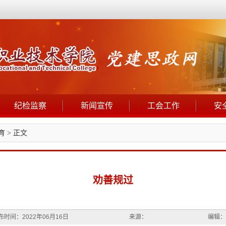
纪检监察
新闻宣传
工会工作
安
育
> 正文
劝善规过
布时间：2022年06月16日
来源：
编辑：j