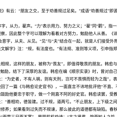
》有云：“朋友之交，至于劝善规过足矣。”成语“劝善规过”即
。
声字，从力，雚声。“力”表示用力、努力之义；“雚”同“鹳”，指
观察，因此整个字可以理解为看着对方努力，勉励他人从善。《说
个会意字，从夫、从见。“见”与“夫”结合在一起，就是人们接受外
文解字》注：“规，有法度也。”有法规、准则等义项，引申指
失相规，这样的朋友，被称为“畏友”，即值得敬畏的朋友。韩愈
互勉励，结下了深厚的友谊。韩愈在编《顺宗实录》时，曾对自
：“为史者，不有人祸，则有天刑，岂可不畏惧而轻为之哉”，
回了一篇《与韩愈论史官书》，一面直言不讳地批评他“不直、
地鼓励他要忠于职守，做一个刚直不阿的好史官。韩愈读罢，受
云：“善相劝，德皆建。过不规，道两亏。”不止朋友，上下级之
德修养；如果看到过失而不规谏，那么彼此的道德都有缺陷。春
“雨雪三日而不寒”。晏婴趁机劝谏：“古之贤君，饱而知人之饥