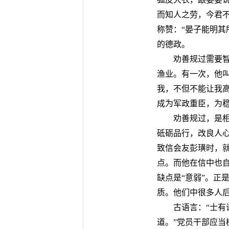
而知人之劳，今君
称赞：“晏子能明其
的德政。
劝善规过需要
渔业。有一次，他
我，不但不能让我
成为军政重臣，为
劝善规过，是相
砥砺品行，改良人
致信会友彭璜时，就
点。而他在信中也自
缺点是“意弱”。正
质。他们中很多人
古语言：“士
道。”党员干部应