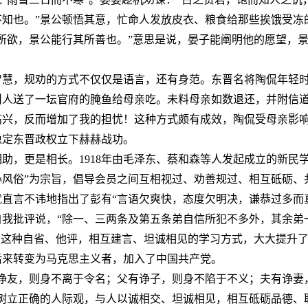
不知也。”景公顿悟其意，忙命人发放皮衣、粮食给那些挨饿受冻
所欲，景公能行其所善也。”意思是说，晏子能阐明他的愿望，
智慧，规劝的方式不仅仅是语言，还有身范。东晋名将陶侃年轻
叫人送了一坛官府的腌鱼给母亲吃。未料母亲如数退还，并附信
高兴，反而增加了我的担忧！这种方式颇有成效，陶侃受母亲影
稳定东晋政权立下赫赫战功。
助，更是相长。1918年由毛泽东、蔡和森等人发起成立的新民
心风俗”为宗旨，倡导会员之间互相视过、劝善规过、相互砥砺、
直言不讳地指出了彭有“言语欠爽快，态度欠明决，谦恭过多而
我批评说，“除一、三两条及第五条弟自信所犯不多外，其余弟
是这种自省、他评，相互建言、坦诚相见的学习方式，大大提升
后来转变为马克思主义者，加入了中国共产党。
有诤友，则身不离于令名；父有诤子，则身不陷于不义；夫有诤妻
当树立正确的人际观，与人以诚相交、坦诚相见，相互砥砺品德、