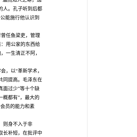
的人。孔子听到后都
景公能施行他认识到
时曾任鱼梁吏，管理
道：用公家的东西给
响，一生清正不阿，
学会，以“革新学术，
共同提高。毛泽东在
真面过少”等十个缺
一概都有”，最大的
了会员的能力和素
，则身不入于非
取长补短，在批评中