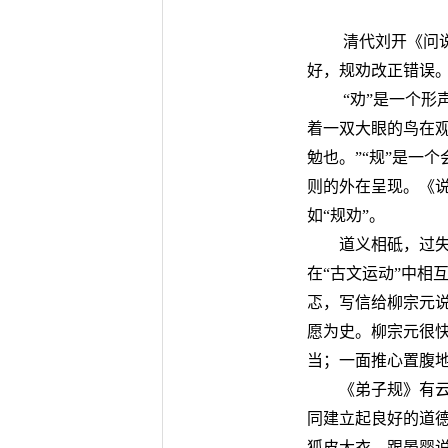
清代刘开《问说
好，规劝改正错误
“劝”是一个形
着一双大眼的鸟在
勉也。”“规”是一
则的外在呈现。《说
如“规劝”。
道义相砥，过
在“古文运动”中相
忑，写信给柳宗元说
愿为史。柳宗元很快
当；一面推心置腹
《弟子规》有
同建立起良好的道
狐皮大衣，跟晏婴说