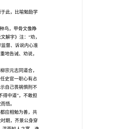
源于此，比喻勉励学
一种鸟，甲骨文像睁
文解字》注：“劝，
界监督、诉说内心准
郑重地告诫、劝说，
与柳宗元志同道合，
己任史官一职心有忐
表示自己畏祸惧刑不
不得中道”，不敢担
教而悟。
间都应相勉为善，共
秋时期，齐景公身穿
，温而知人之寒，逸