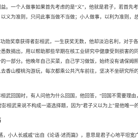
益。一个人做事如果首先考虑的是“义”，他就是君子，若首先考
，以义为准则，只问此事当做不当做；小人做事，以利为准则，
功勋奖章获得者彭桓武，一生获奖无数，他却淡泊名利，对于各
金悉数捐出，用以帮助那些早期在核工业研究中健康受到损害的
少的一部分。他晚年自己买菜，自己学习做饭，始终没有请保姆
人去香山樱桃沟游玩，每次都乘公共汽车前往，坚决不坐研究所的
彭桓武回国时，有人问他为什么回国，他回答，“回国不需要理由
”，对彭桓武来说不构成一道选择题，因为“君子义以为上”是他唯一
荡
，小人长戚戚”出自《论语·述而篇》，意思是君子心地平坦宽