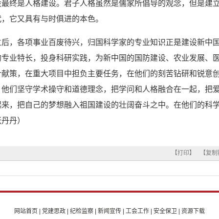
设最终是人格建设。君子人格虽然是儒家所倡导的观念，但是建
代，它又具有与时俱进的本色。
，各项事业百废待兴，归国科学家的专业知识正是建设新中国
的专业特长，投身科研实践，为新中国的国防建设、农业发展、
计献策，在重大项目中担负主要任务，在他们的刻苦钻研和锐意
。他们坚守学术操守和道德理念，把学问和人格融合在一起，把
起来，把自己的梦想融入祖国建设的壮阔奋斗之中。在他们的科
张丹丹）
【打印】
【复制
网站首页
|
党建思政
|
纪检监察
|
新闻宣传
|
工会工作
|
安全保卫
|
资源下载