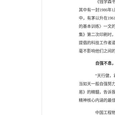
《钱学森书信》
其中有一封1986
中，有茅以升在19
的基本训练〉一文的
集》第二次印刷时
提倡的科技工作者
毫不影响他们之间
自强不息
“天行健，君
当如天一般自强努
易》的精髓，告诉
精神核心内涵的最
中国工程物理