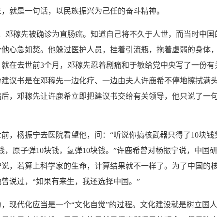
来，就是一句话，以民族振兴为己任的奋斗精神。
月，邓稼先被确诊为直肠癌。知道自己将不久于人世，而当时中国
令他心急如焚。他躲过医护人员，挂着引流瓶，拖着虚弱的身体
。就在去世前3个月，邓稼先忍着剧痛和于敏给党中央写了一份有
份建议书是在邓稼先一边化疗、一边由夫人许鹿希不停地擦拭满
完稿后，邓稼先让许鹿希立即把建议书交给有关领导，他只说了一
，杨振宁去医院看望他，问：“听说你搞核武器只得了10块钱
块钱，原子弹10块钱，氢弹10块钱。”许鹿希曾对杨振宁说，中国
宁说，若算上科学家的生命，计算结果就不一样了。为了中国的
曾说过，“如果有来生，我还选择中国。”
现代化应当是一个“文化自觉”的过程。文化建设就是树立国人