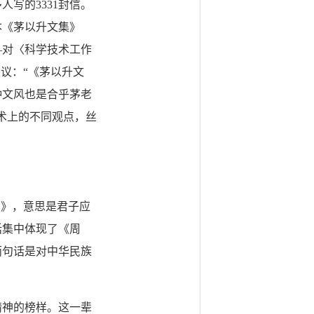
人写的3331封信。
本《茅以升文集》
—对〈科学技术工作
议：“《茅以升文
种文风也是合乎茅老
术上的不同观点，丝
》，意思是君子应
话集中体现了《周
两句话是对中华民族
神的榜样。这一辈