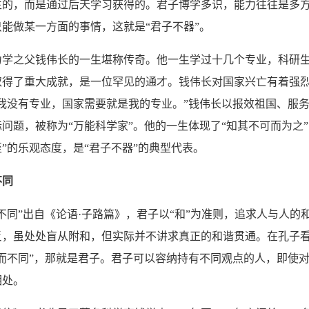
生的，而是通过后天学习获得的。君子博学多识，能力往往是多
能做某一方面的事情，这就是“君子不器”。
之父钱伟长的一生堪称传奇。他一生学过十几个专业，科研生
取得了重大成就，是一位罕见的通才。钱伟长对国家兴亡有着强
我没有专业，国家需要就是我的专业。”钱伟长以报效祖国、服
问题，被称为“万能科学家”。他的一生体现了“知其不可而为之”
”的乐观态度，是“君子不器”的典型代表。
不同
同”出自《论语·子路篇》，君子以“和”为准则，追求人与人的
反，虽处处盲从附和，但实际并不讲求真正的和谐贯通。在孔子
而不同”，那就是君子。君子可以容纳持有不同观点的人，即使
相处。