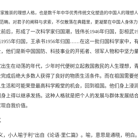
推崇的理想人格，也是数千年中华优秀传统文化塑造的中国人的理想人格
范畴。对君子的阐释与求索，不仅散落在典籍里，更凝聚在中国人身体力
，形成了一次科学家归国潮，钱伟长1946年归国，彭桓武19
学森1955年归国，王承书1956年归国……在这一批归国科学家中
士，他们是新中国国防、科技事业的开拓者、领军人物和中坚力
生在动荡的年代，少年时代便树立起救国救民的人生理想，青
业完成后绝大多数人获得了良好的物质生活条件。而在祖国需要
人生活和可能荣登最高科学殿堂的机会，回到祖国。他们身上浸
们身上得以继承发扬。这种人格就是把个人的发展与群体发展结
实现自我价值。
义
，小人喻于利”出自《论语·里仁篇》。喻，意思是通晓，明白