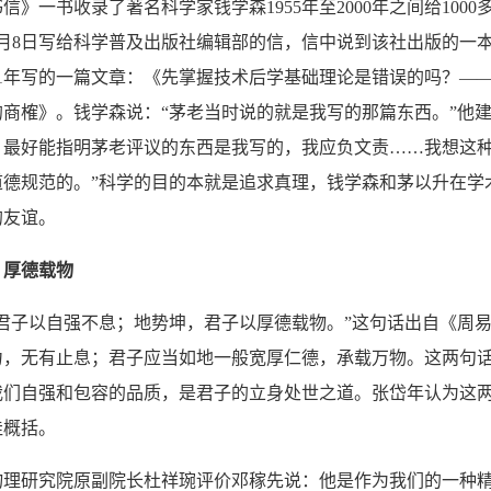
一书收录了著名科学家钱学森1955年至2000年之间给1000多
年1月8日写给科学普及出版社编辑部的信，信中说到该社出版的一
61年写的一篇文章：《先掌握技术后学基础理论是错误的吗？—
商榷》。钱学森说：“茅老当时说的就是我写的那篇东西。”他建
，最好能指明茅老评议的东西是我写的，我应负文责……我想这
道德规范的。”科学的目的本就是追求真理，钱学森和茅以升在学
的友谊。
，厚德载物
子以自强不息；地势坤，君子以厚德载物。”这句话出自《周易
力，无有止息；君子应当如地一般宽厚仁德，承载万物。这两句
我们自强和包容的品质，是君子的立身处世之道。张岱年认为这
佳概括。
研究院原副院长杜祥琬评价邓稼先说：他是作为我们的一种精