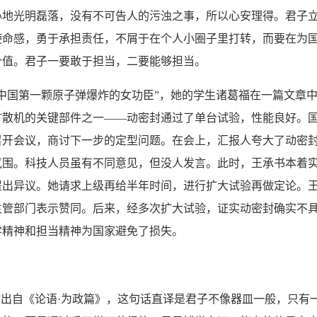
心地光明磊落，没有不可告人的污浊之事，所以心安理得。君子
使命感，勇于承担责任，不屑于在个人小圈子里打转，而要在为
价值。君子一要敢于担当，二要能够担当。
国第一颗原子弹爆炸的女功臣”，她的学生诸葛福在一篇文章中
型扩散机的关键部件之一——动密封通过了单台试验，性能良好。
召开会议，商讨下一步的定型问题。在会上，汇报人夸大了动密
氛围。科技人员虽有不同意见，但没人发言。此时，王承书本着
提出异议。她请求上级再给半年时间，进行扩大试验再做定论。
主管部门表示赞同。后来，经多次扩大试验，证实动密封确实不
学精神和担当精神为国家避免了损失。
出自《论语·为政篇》，这句话直译是君子不像器皿一般，只有